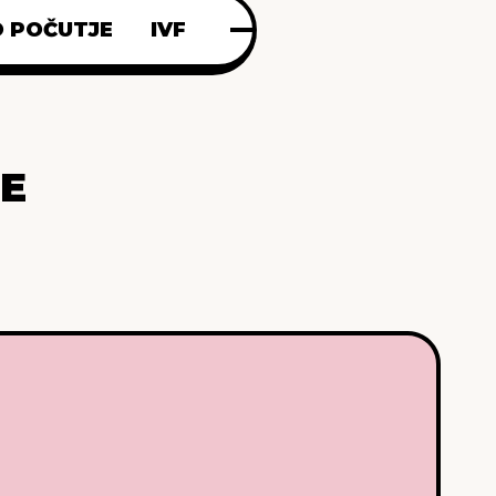
 POČUTJE
IVF
LE