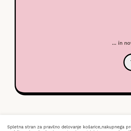
... in n
POGOJI
Spletna stran za pravilno delovanje košarice,nakupnega pro