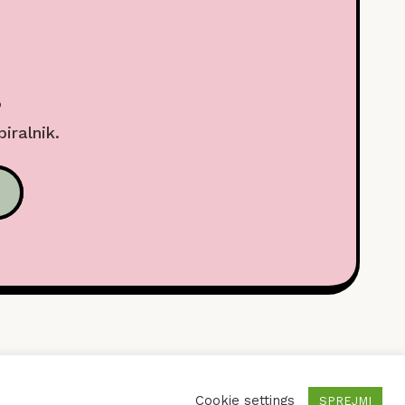
.
biralnik.
SEBNOSTI
Cookie settings
SPREJMI