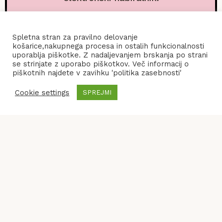
Spletna stran za pravilno delovanje
košarice,nakupnega procesa in ostalih funkcionalnosti
uporablja piškotke. Z nadaljevanjem brskanja po strani
se strinjate z uporabo piškotkov. Več informacij o
piškotnih najdete v zavihku 'politika zasebnosti'
Cookie settings
SPREJMI
POGOJI POSLOVANJA
KONTAKT
POLITIKA ZASEBNOSTI
© 2026
Frenify
, All Rights Reserved.