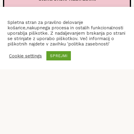
Spletna stran za pravilno delovanje
košarice,nakupnega procesa in ostalih funkcionalnosti
uporablja piškotke. Z nadaljevanjem brskanja po strani
se strinjate z uporabo piškotkov. Več informacij o
piškotnih najdete v zavihku 'politika zasebnosti'
Cookie settings
SPREJMI
POGOJI POSLOVANJA
KONTAKT
POLITIKA ZASEBNOSTI
© 2026
Frenify
, All Rights Reserved.