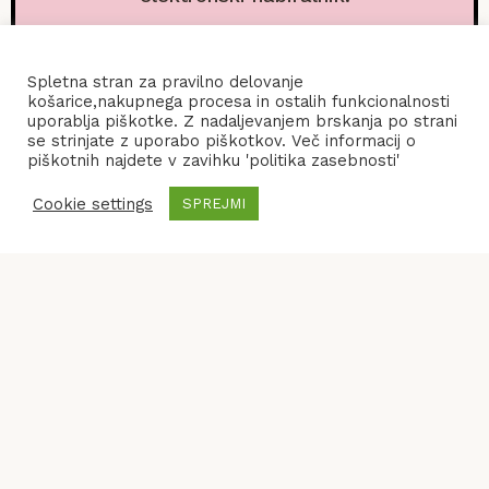
Spletna stran za pravilno delovanje
košarice,nakupnega procesa in ostalih funkcionalnosti
uporablja piškotke. Z nadaljevanjem brskanja po strani
se strinjate z uporabo piškotkov. Več informacij o
piškotnih najdete v zavihku 'politika zasebnosti'
Cookie settings
SPREJMI
POGOJI POSLOVANJA
KONTAKT
POLITIKA ZASEBNOSTI
© 2026
Frenify
, All Rights Reserved.