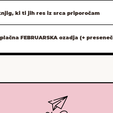
njig, ki ti jih res iz srca priporočam
ezplačna FEBRUARSKA ozadja (+ preseneč