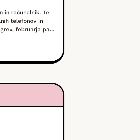
 in računalnik. Te
nih telefonov in
 gre«, februarja pa
em hvaležna za