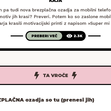
KAJA
im pa tudi nova brezplačna ozadja za mobilni telefon
motiv jih krasi? Preveri. Potem ko so zaslone mobil
rja krasili motivacijski printi z napisom »Super mi
 je marca navdihnila misel, ki se glasi: »Danes s
PREBERI VEČ
2.3K
TA VROČE
PLAČNA ozadja so tu (prenesi jih)