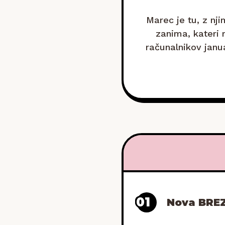
Marec je tu, z nj
zanima, kateri 
računalnikov janua
»Drži se«, me
01
Nova BREZ