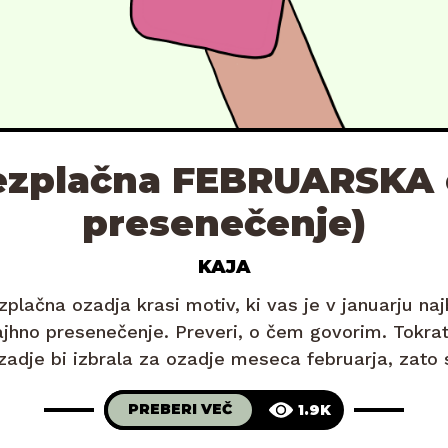
rezplačna FEBRUARSKA 
presenečenje)
KAJA
plačna ozadja krasi motiv, ki vas je v januarju najb
hno presenečenje. Preveri, o čem govorim. Tokra
ozadje bi izbrala za ozadje meseca februarja, zato 
! Saj zdaj verjetno že veš, kako to gre, kajne? Stisn
PREBERI VEČ
1.9K