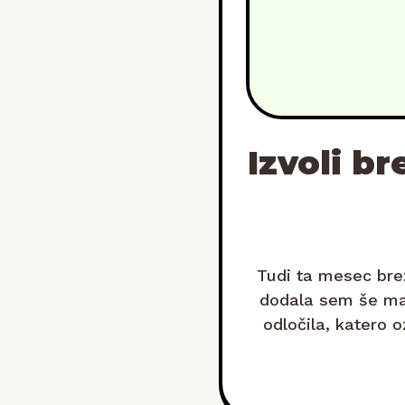
Izvoli b
Tudi ta mesec brez
dodala sem še maj
odločila, katero 
dve