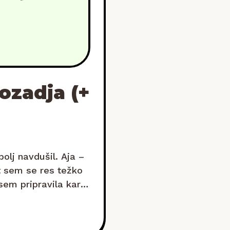
ozadja (+
olj navdušil. Aja –
t sem se res težko
sem pripravila kar
i na