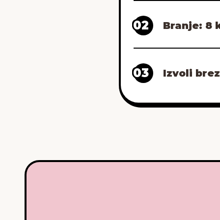
02
Branje: 8 k
03
Izvoli br