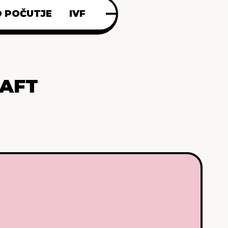
 POČUTJE
IVF
RAFT