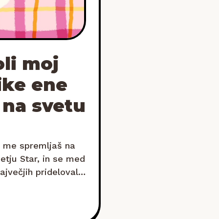
li moj
nike ene
 na svetu
e me spremljaš na
etju Star, in se med
ajvečjih pridelovalk
 najdemo