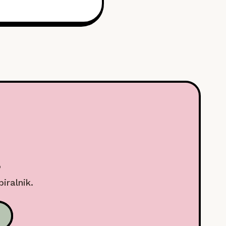
.
biralnik.