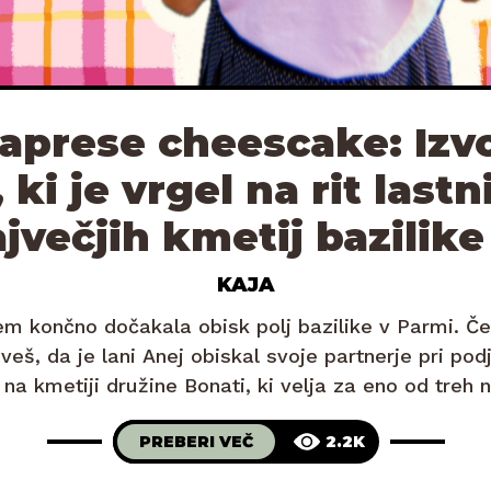
caprese cheescake: Izvo
 ki je vrgel na rit last
jvečjih kmetij bazilike
KAJA
m končno dočakala obisk polj bazilike v Parmi. Č
eš, da je lani Anej obiskal svoje partnerje pri podj
na kmetiji družine Bonati, ki velja za eno od treh n
e na svetu. Samo za primerjavo – njihovo baziliko
PREBERI VEČ
2.2K