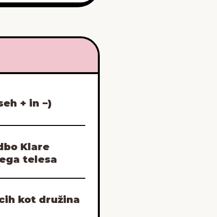
eh + in −)
dbo Klare
pega telesa
cih kot družina