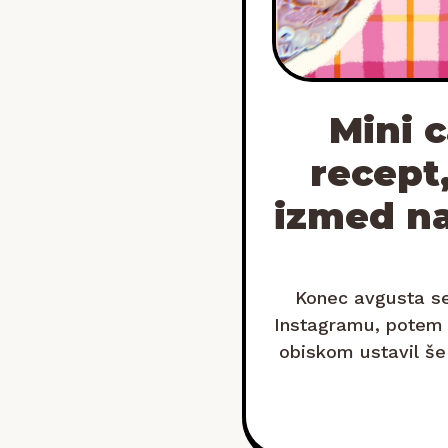
Mini 
recept,
izmed na
Konec avgusta se
Instagramu, potem v
obiskom ustavil še 
bazilik