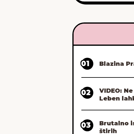
01
Blazina Pr
VIDEO: Ne
02
Leben lah
Brutalno i
03
štirih