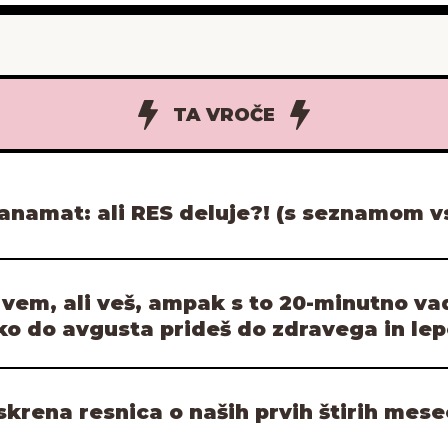
TA VROČE
anamat: ali RES deluje?! (s seznamom vs
 vem, ali veš, ampak s to 20-minutno va
ko do avgusta prideš do zdravega in le
skrena resnica o naših prvih štirih mese