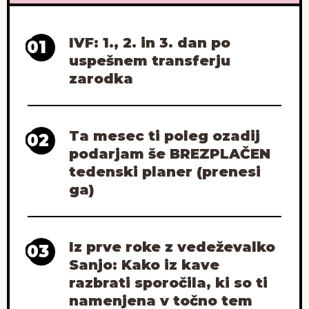
IVF: 1., 2. in 3. dan po
01
uspešnem transferju
zarodka
Ta mesec ti poleg ozadij
02
podarjam še BREZPLAČEN
tedenski planer (prenesi
ga)
Iz prve roke z vedeževalko
03
Sanjo: Kako iz kave
razbrati sporočila, ki so ti
namenjena v točno tem