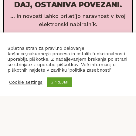
DAJ, OSTANIVA POVEZANI.
... in novosti lahko priletijo naravnost v tvoj
elektronski nabiralnik.
Spletna stran za pravilno delovanje
košarice,nakupnega procesa in ostalih funkcionalnosti
uporablja piškotke. Z nadaljevanjem brskanja po strani
se strinjate z uporabo piškotkov. Več informacij o
piškotnih najdete v zavihku 'politika zasebnosti'
Cookie settings
SPREJMI
POGOJI POSLOVANJA
KONTAKT
POLITIKA ZASEBNOSTI