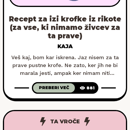
Recept za izi krofke iz rikote
(za vse, ki nimamo živcev za
ta prave)
KAJA
Veš kaj, bom kar iskrena. Jaz nisem za ta
prave pustne krofe. Ne zato, ker jih ne bi
marala jesti, ampak ker nimam niti
potrpljenja niti znanja, da bi jih delala
PREBERI VEČ
881
doma. Najprej vzhajanje. Potem cvrtje. Pa
tisto lovljenje temperature olja. In potem
še pritisk: a bo bel obroč al ne bo? Sicer
sem se
TA VROČE