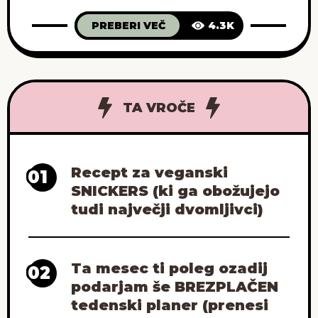
sem lahko opravila nosečniški test za
PREBERI VEČ
4.3K
zgodnje odkrivanje nosečnosti, in čeprav
sem se po prvem transferju temu uspešno
izogibala dva tedna, mi tokrat radovednost
ni pustila spati. Opravila sem test, ki
nosečnost
TA VROČE
Recept za veganski
01
SNICKERS (ki ga obožujejo
tudi največji dvomljivci)
Ta mesec ti poleg ozadij
02
podarjam še BREZPLAČEN
tedenski planer (prenesi