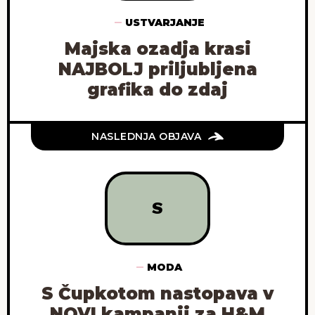
USTVARJANJE
Majska ozadja krasi
NAJBOLJ priljubljena
grafika do zdaj
NASLEDNJA OBJAVA
S
MODA
S Čupkotom nastopava v
NOVI kampanji za H&M