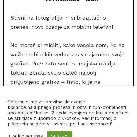
Stisni na fotografijo in si brezplačno
prenesi novo ozadje za mobilni telefon!
Ne moreš si misliti, kako vesela sem, ko na
vaših mobilnikih vedno znova ujamem svoje
grafike. Prav zato sem za majska ozadja
tokrat izbrala svojo daleč najbolj
priljubljeno grafiko – tisto, ki je na
Instagramu zbrala kar 2.000 všečkov.
Spletna stran za pravilno delovanje
košarice,nakupnega procesa in ostalih funkcionalnosti
Stisni na fotografijo in si jo shrani.
uporablja piškotke. Z nadaljevanjem brskanja po strani
se strinjate z uporabo piškotkov. Več informacij o
piškotnih najdete v zavihku 'politika zasebnosti'
Cookie settings
SPREJMI