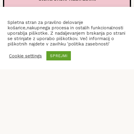
Spletna stran za pravilno delovanje
košarice,nakupnega procesa in ostalih funkcionalnosti
uporablja piškotke. Z nadaljevanjem brskanja po strani
se strinjate z uporabo piškotkov. Več informacij o
piškotnih najdete v zavihku 'politika zasebnosti'
Cookie settings
SPREJMI
POGOJI POSLOVANJA
KONTAKT
POLITIKA ZASEBNOSTI
© 2026
Frenify
, All Rights Reserved.