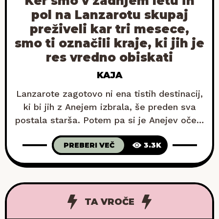
Ker smo v zadnjem letu in
pol na Lanzarotu skupaj
preživeli kar tri mesece,
smo ti označili kraje, ki jih je
res vredno obiskati
KAJA
Lanzarote zagotovo ni ena tistih destinacij,
ki bi jih z Anejem izbrala, še preden sva
postala starša. Potem pa si je Anejev oče v
kraju Playa Blanca omislil čudovito hišico in
PREBERI VEČ
3.3K
ko je imel Van komaj tri mesece, sva
Lanzarote izbrala za naš prvi skupni
družinski dopust. In oh, kako sva bila
presenečena! Drugič smo
TA VROČE