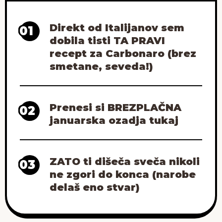
Direkt od Italijanov sem
01
dobila tisti TA PRAVI
recept za Carbonaro (brez
smetane, seveda!)
Prenesi si BREZPLAČNA
02
januarska ozadja tukaj
ZATO ti dišeča sveča nikoli
03
ne zgori do konca (narobe
delaš eno stvar)