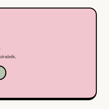
.
biralnik.