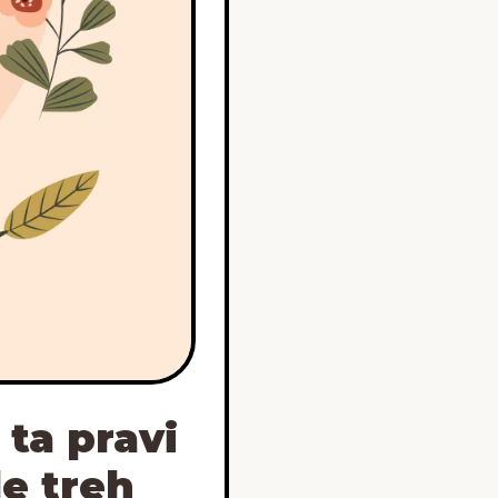
 ta pravi
le treh