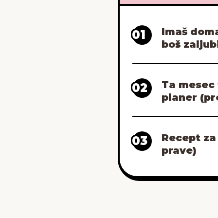
Imaš doma 
01
boš zaljub
Ta mesec 
02
planer (pr
Recept za 
03
prave)