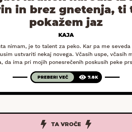
in in brez gnetenja, ti 
pokažem jaz
KAJA
ta nimam, je to talent za peko. Kar pa me seveda 
kusim ustvariti nekaj novega. Včasih uspe, včasih 
, da ima pri mojih ponesrečenih poskusih peke pr
o stara pečica, s katero se je skoraj nemogoče do
PREBERI VEČ
7.8K
TA VROČE