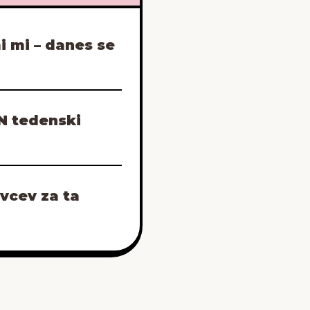
i mi – danes se
N tedenski
ivcev za ta