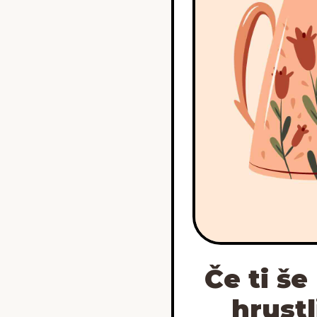
Če ti še
hrustl