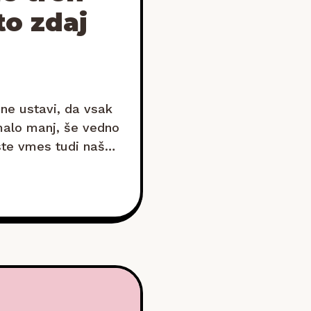
to zdaj
ne ustavi, da vsak
malo manj, še vedno
ste vmes tudi naša
govoriti,