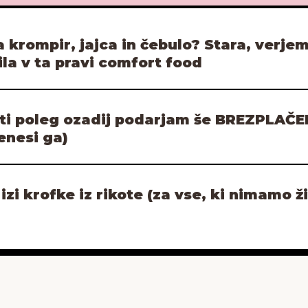
krompir, jajca in čebulo? Stara, verjem
ila v ta pravi comfort food
ti poleg ozadij podarjam še BREZPLAČE
enesi ga)
izi krofke iz rikote (za vse, ki nimamo ž