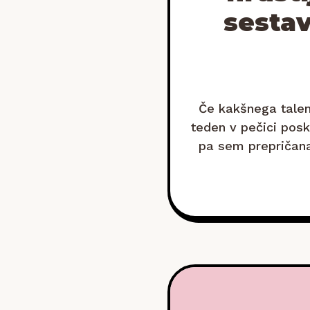
sestav
Če kakšnega talen
teden v pečici pos
pa sem prepričana
pregrešn