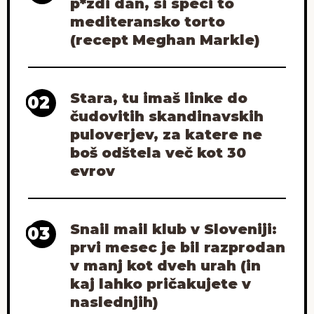
p*zdi dan, si speci to
mediteransko torto
(recept Meghan Markle)
Stara, tu imaš linke do
02
čudovitih skandinavskih
puloverjev, za katere ne
boš odštela več kot 30
evrov
Snail mail klub v Sloveniji:
03
prvi mesec je bil razprodan
v manj kot dveh urah (in
kaj lahko pričakujete v
naslednjih)