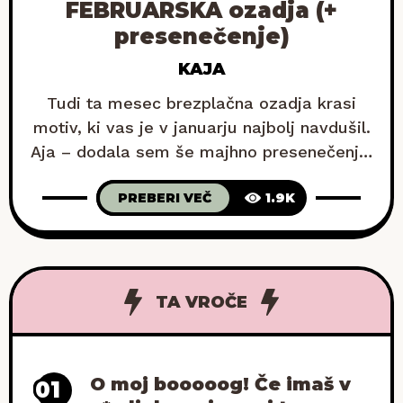
FEBRUARSKA ozadja (+
presenečenje)
KAJA
Tudi ta mesec brezplačna ozadja krasi
motiv, ki vas je v januarju najbolj navdušil.
Aja – dodala sem še majhno presenečenje.
Preveri, o čem govorim. Tokrat sem se res
PREBERI VEČ
1.9K
težko odločila, katero ozadje bi izbrala za
ozadje meseca februarja, zato sem
pripravila kar dve! Saj zdaj verjetno že veš,
kako to gre, kajne? Stisni na
TA VROČE
O moj booooog! Če imaš v
01