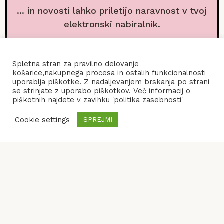
... in novosti lahko priletijo naravnost v tvoj
elektronski nabiralnik.
Spletna stran za pravilno delovanje
košarice,nakupnega procesa in ostalih funkcionalnosti
uporablja piškotke. Z nadaljevanjem brskanja po strani
se strinjate z uporabo piškotkov. Več informacij o
piškotnih najdete v zavihku 'politika zasebnosti'
Cookie settings
SPREJMI
POGOJI POSLOVANJA
KONTAKT
POLITIKA ZASEBNOSTI
© 2026
Frenify
, All Rights Reserved.