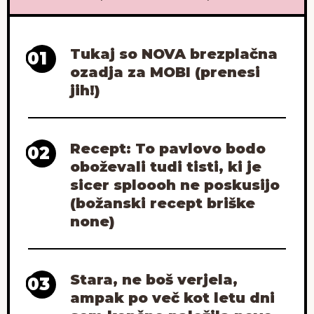
Tukaj so NOVA brezplačna
01
ozadja za MOBI (prenesi
jih!)
Recept: To pavlovo bodo
02
oboževali tudi tisti, ki je
sicer sploooh ne poskusijo
(božanski recept briške
none)
Stara, ne boš verjela,
03
ampak po več kot letu dni