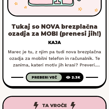
Tukaj so NOVA brezplačna
ozadja za MOBI (prenesi jih!)
KAJA
Marec je tu, z njim pa tudi nova brezplačna
ozadja za mobilni telefon in računalnik. Te
zanima, kateri motiv jih krasi? Preveri.
Potem ko so zaslone mobilnih telefonov in
PREBERI VEČ
2.3K
računalnikov januarja krasili motivacijski
printi z napisom »Super mi gre«, februarja
pa »Drži se«, me je marca navdihnila misel,
ki se glasi: »Danes sem hvaležna za
TA VROČE