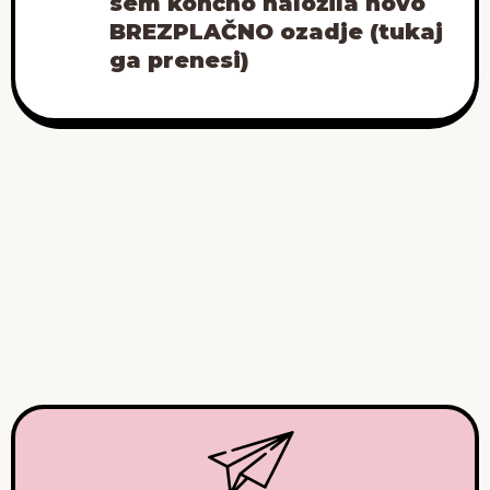
sem končno naložila novo
BREZPLAČNO ozadje (tukaj
ga prenesi)