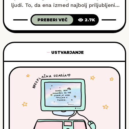
ljudi. To, da ena izmed najbolj priljubljenih
grafik preteklega meseca krasi nova
PREBERI VEČ
2.7K
ozadja, je postalo že skoraj rutina – in tudi
tokrat sem se držala tega pravila. Če si
pripravljena na jutranjo dozo motivacije, ki
te bo spremljala ves dan
USTVARJANJE