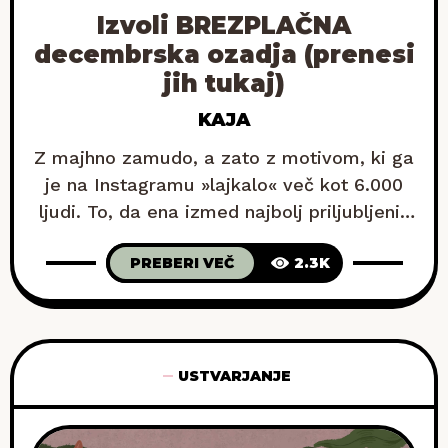
Izvoli BREZPLAČNA
decembrska ozadja (prenesi
jih tukaj)
KAJA
Z majhno zamudo, a zato z motivom, ki ga
je na Instagramu »lajkalo« več kot 6.000
ljudi. To, da ena izmed najbolj priljubljenih
grafik preteklega meseca krasi nova
PREBERI VEČ
2.3K
ozadja, je postalo že skoraj rutina – in tudi
tokrat sem se držala tega pravila. Če si
pripravljena na jutranjo dozo motivacije, ki
te bo spremljala ves
USTVARJANJE