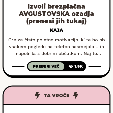
Izvoli brezplačna
AVGUSTOVSKA ozadja
(prenesi jih tukaj)
KAJA
Gre za čisto poletno motivacijo, ki te bo ob
vsakem pogledu na telefon nasmejala – in
napolnila z dobrim občutkom. Naj to
postane tvoja motivacija za vroče
PREBERI VEČ
1.8K
avgustovske dni. To, da ena izmed najbolj
priljubljenih grafik preteklega meseca krasi
nova ozadja, je postalo že skoraj rutina – in
tudi tokrat sem se držala tega pravila.
TA VROČE