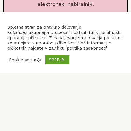
elektronski nabiralnik.
Spletna stran za pravilno delovanje
košarice,nakupnega procesa in ostalih funkcionalnosti
uporablja piškotke. Z nadaljevanjem brskanja po strani
se strinjate z uporabo piškotkov. Več informacij o
piškotnih najdete v zavihku 'politika zasebnosti'
Cookie settings
SPREJMI
POGOJI POSLOVANJA
KONTAKT
POLITIKA ZASEBNOSTI
© 2026
Frenify
, All Rights Reserved.