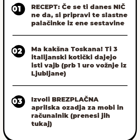
RECEPT: Če se ti danes NIČ
01
ne da, si pripravi te slastne
palačinke iz ene sestavine
Ma kakšna Toskana! Ti 3
02
italijanski kotički dajejo
isti vajb (prb 1 uro vožnje iz
Ljubljane)
Izvoli BREZPLAČNA
03
aprilska ozadja za mobi in
računalnik (prenesi jih
tukaj)