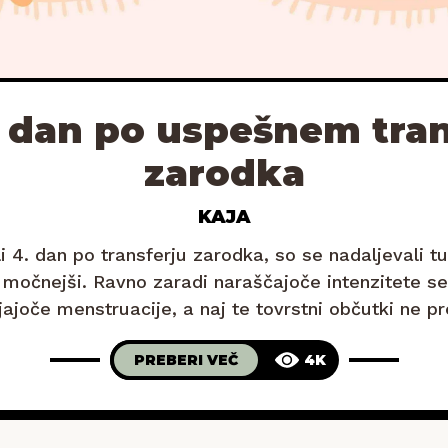
5. dan po uspešnem tran
zarodka
KAJA
li 4. dan po transferju zarodka, so se nadaljevali tu
e močnejši. Ravno zaradi naraščajoče intenzitete se
ajoče menstruacije, a naj te tovrstni občutki ne pre
injajo na menstrualne krčke, so v resnici dober zn
PREBERI VEČ
4K