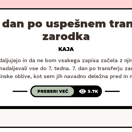
7. dan po uspešnem tran
zarodka
KAJA
daljujejo in da ne bom vsakega zapisa začela z nji
nadaljevali vse do 7. tedna. 7. dan po transferju z
činske oblive, kot sem jih navadno deležna pred in
zjutraj pa sem prvič občutila tudi rahlo
PREBERI VEČ
3.7K