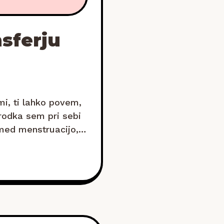
sferju
mi, ti lahko povem,
arodka sem pri sebi
 med menstruacijo,