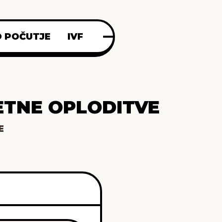
 POČUTJE
IVF
ETNE OPLODITVE
E