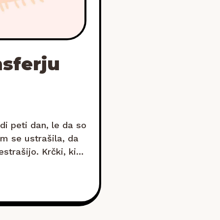
sferju
di peti dan, le da so
m se ustrašila, da
strašijo. Krčki, ki
ak in