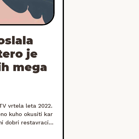
oslala
tero je
kih mega
V vrtela leta 2022.
eno kuho okusiti kar
 dobri restavraciji.