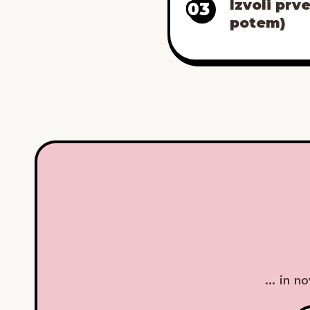
Izvoli prve
03
potem)
... in n