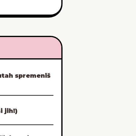
nutah spremeniš
 jih!)