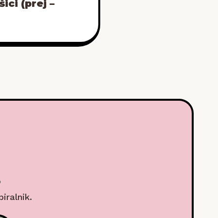
ici (prej –
.
biralnik.