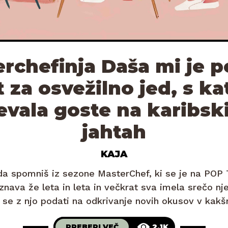
rchefinja Daša mi je p
 za osvežilno jed, s ka
vala goste na karibs
jahtah
KAJA
a spomniš iz sezone MasterChef, ki se je na POP T
nava že leta in leta in večkrat sva imela srečo nj
a se z njo podati na odkrivanje novih okusov v kakšni
Tako kot jaz
PREBERI VEČ
2.1K