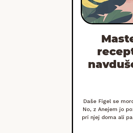
Maste
recept
navduše
Daše Figel se mord
No, z Anejem jo poz
pri njej doma ali p