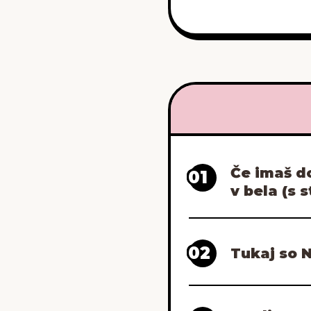
Če imaš do
01
v bela (s 
02
Tukaj so N