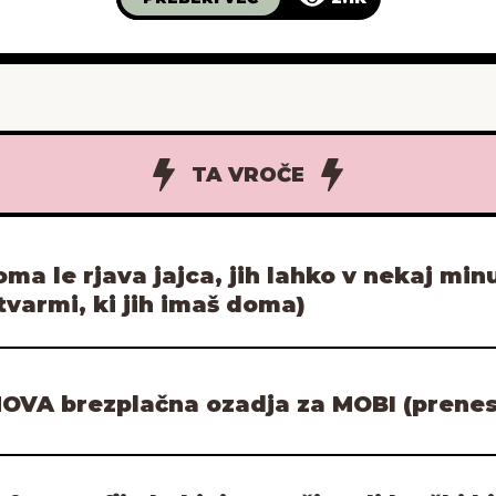
TA VROČE
ma le rjava jajca, jih lahko v nekaj mi
stvarmi, ki jih imaš doma)
OVA brezplačna ozadja za MOBI (prenesi