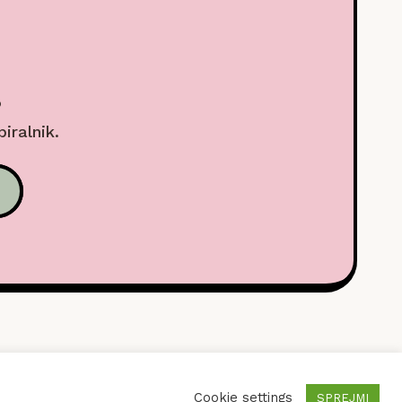
.
biralnik.
SEBNOSTI
Cookie settings
SPREJMI