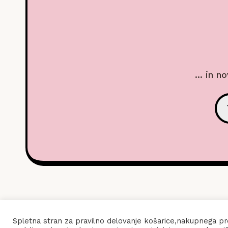
... in n
POGOJI
Spletna stran za pravilno delovanje košarice,nakupnega pro