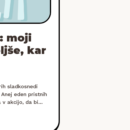
: moji
ljše, kar
rih sladkosnedi
 Anej eden pristnih
 v akcijo, da bi
lna« bela Nutella