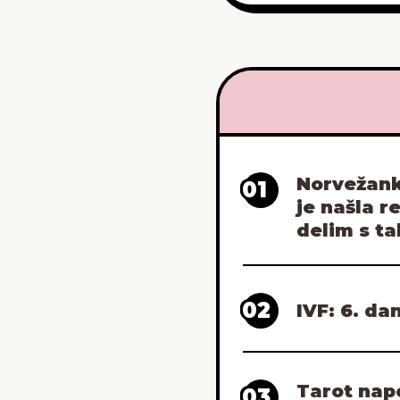
Norvežanka
01
je našla r
delim s ta
02
IVF: 6. d
Tarot napo
03