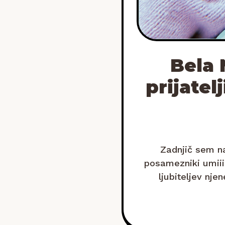
Bela 
prijatel
Zadnjič sem na
posamezniki umiiii
ljubiteljev nje
ugotovila, kje b