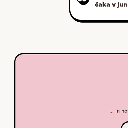
čaka v jun
... in n