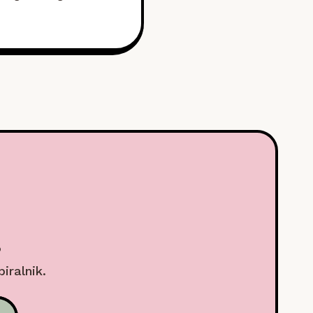
.
biralnik.