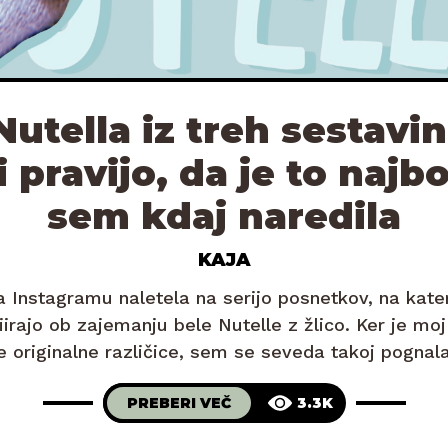
Nutella iz treh sestavin
ji pravijo, da je to najbo
sem kdaj naredila
KAJA
 Instagramu naletela na serijo posnetkov, na kate
irajo ob zajemanju bele Nutelle z žlico. Ker je moj
ne originalne različice, sem se seveda takoj pognala
i jo lahko kupila. Kmalu sem ugotovila, da »origina
PREBERI VEČ
3.3K
pravzaprav sploh ne obstaja.