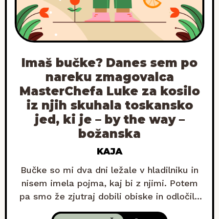
Imaš bučke? Danes sem po
nareku zmagovalca
MasterChefa Luke za kosilo
iz njih skuhala toskansko
jed, ki je – by the way –
božanska
KAJA
Bučke so mi dva dni ležale v hladilniku in
nisem imela pojma, kaj bi z njimi. Potem
pa smo že zjutraj dobili obiske in odločila
sem se, da preizkusim toskanski