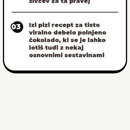
živcev za ta prave)
Izi pizi recept za tisto
03
viralno debelo polnjeno
čokolado, ki se je lahko
lotiš tudi z nekaj
osnovnimi sestavinami