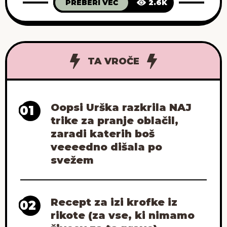
PREBERI VEČ
2.6K
scarpaccio, za katerega je recept te dni na
Instagramu delil zmagovalec letošnjega
MasterChefa, Luka Pangos. Kot je zapisal,
je to preprosto poletno jed spoznal lani
TA VROČE
Oopsi Urška razkrila NAJ
01
trike za pranje oblačil,
zaradi katerih boš
veeeedno dišala po
svežem
Recept za izi krofke iz
02
rikote (za vse, ki nimamo