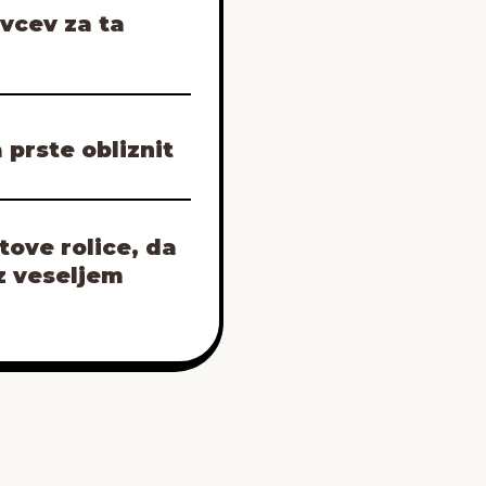
ivcev za ta
 prste obliznit
tove rolice, da
 z veseljem