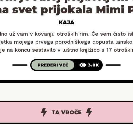
na svet prijokala Mimi 
KAJA
no uživam v kovanju otroških rim. Če sem čisto is
četka mojega prvega porodniškega dopusta lansko 
je na koncu sestavilo v luštno knjižico s 17 otroš
e, zbirka otroške poezije. Gre za mojo prvo zbirko 
PREBERI VEČ
3.8K
TA VROČE