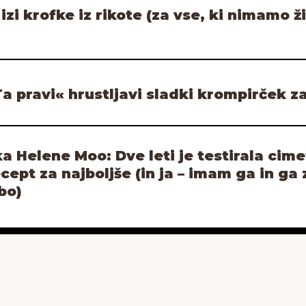
izi krofke iz rikote (za vse, ki nimamo ž
a pravi« hrustljavi sladki krompirček za
 Helene Moo: Dve leti je testirala cime
ecept za najboljše (in ja – imam ga in ga
bo)