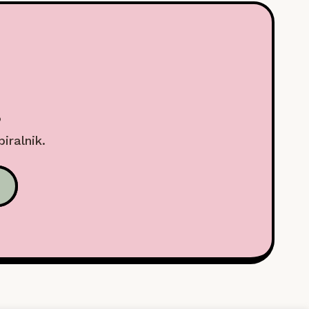
.
biralnik.