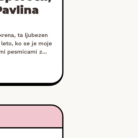
Pavlina
krena, ta ljubezen
leto, ko se je moje
kimi pesmicami z
otroških pesmic, ki