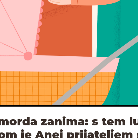
 morda zanima: s tem l
om je Anej prijateljem 