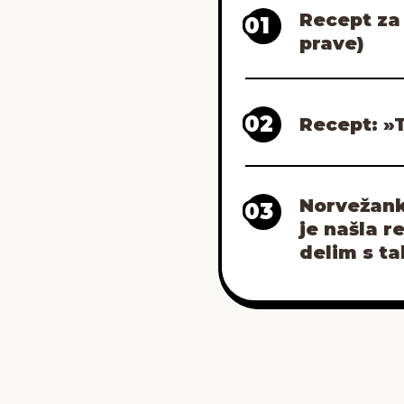
Recept za 
01
prave)
02
Recept: »T
Norvežanka
03
je našla r
delim s ta