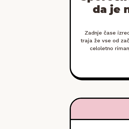
da je 
Zadnje čase izred
traja že vse od za
celoletno riman
naslovom Otročarij