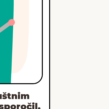
uštnim
sporočil,