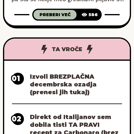
dve dodatni rastlini. Nimam pojma, od kod
PREBERI VEČ
586
sta prišli. Morda iz komposta, morda iz
kakšnega lanskega semena, morda ju je
prinesel veter. Kakorkoli že, zdaj jih imam
šest. In te bučke so očitno
TA VROČE
Izvoli BREZPLAČNA
01
decembrska ozadja
(prenesi jih tukaj)
Direkt od Italijanov sem
02
dobila tisti TA PRAVI
recept za Carbonaro (brez