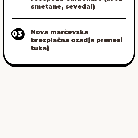
smetane, seveda!)
Nova marčevska
03
brezplačna ozadja prenesi
tukaj