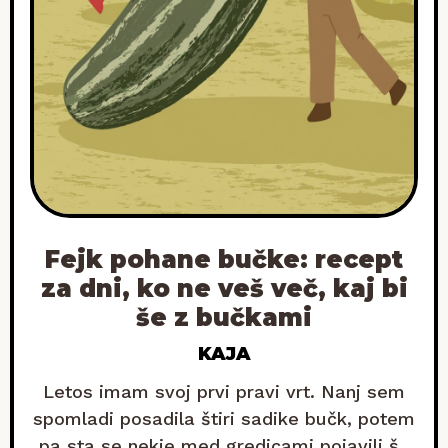
Fejk pohane bučke: recept
za dni, ko ne veš več, kaj bi
še z bučkami
KAJA
Letos imam svoj prvi pravi vrt. Nanj sem
spomladi posadila štiri sadike bučk, potem
pa sta se nekje med gredicami pojavili še