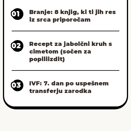
Branje: 8 knjig, ki ti jih res
01
iz srca priporočam
Recept za jabolčni kruh s
02
cimetom (sočen za
popiiiizdit)
IVF: 7. dan po uspešnem
03
transferju zarodka