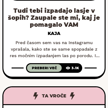
Tudi tebi izpadajo lasje v
šopih? Zaupale ste mi, kaj je
pomagalo VAM
KAJA
Pred časom sem vas na Instagramu
vprašala, kako ste se same spopadale z
res močnim izpadanjem las po porodu. In
ja – odgovorov je bilo ogromno. Tole so
PREBERI VEČ
3.1K
najpogostejši nasveti, za katere 100 %
trdite, da pomagajo. Ker svojih kodrastih
las ne češem, sem na izpadanje, ki ga
opazim vsakič, ko z roko sežem skozenj,
TA VROČE