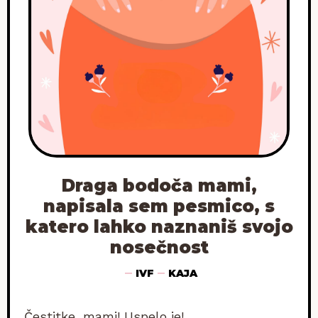
Draga bodoča mami,
napisala sem pesmico, s
katero lahko naznaniš svojo
nosečnost
IVF
KAJA
Čestitke, mami! Uspelo je!