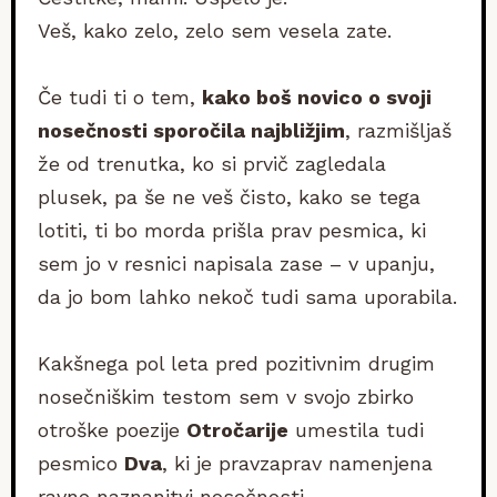
Veš, kako zelo, zelo sem vesela zate.
Če tudi ti o tem,
kako boš novico o svoji
nosečnosti sporočila najbližjim
, razmišljaš
že od trenutka, ko si prvič zagledala
plusek, pa še ne veš čisto, kako se tega
lotiti, ti bo morda prišla prav pesmica, ki
sem jo v resnici napisala zase – v upanju,
da jo bom lahko nekoč tudi sama uporabila.
Kakšnega pol leta pred pozitivnim drugim
nosečniškim testom sem v svojo zbirko
otroške poezije
Otročarije
umestila tudi
pesmico
Dva
, ki je pravzaprav namenjena
ravno naznanitvi nosečnosti.