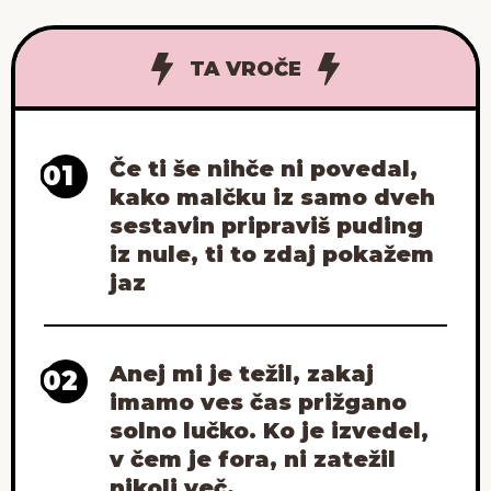
morda prišla prav pesmica, ki sem jo v
resnici napisala zase –
TA VROČE
Če ti še nihče ni povedal,
01
kako malčku iz samo dveh
sestavin pripraviš puding
iz nule, ti to zdaj pokažem
jaz
Anej mi je težil, zakaj
02
imamo ves čas prižgano
solno lučko. Ko je izvedel,
v čem je fora, ni zatežil
nikoli več.