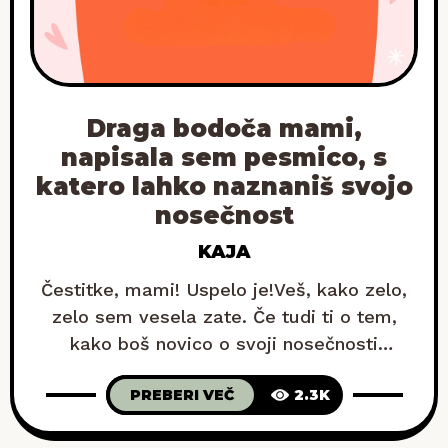
Draga bodoča mami,
napisala sem pesmico, s
katero lahko naznaniš svojo
nosečnost
KAJA
Čestitke, mami! Uspelo je!Veš, kako zelo,
zelo sem vesela zate. Če tudi ti o tem,
kako boš novico o svoji nosečnosti
sporočila najbližjim, razmišljaš že od
PREBERI VEČ
2.3K
trenutka, ko si prvič zagledala plusek, pa
še ne veš čisto, kako se tega lotiti, ti bo