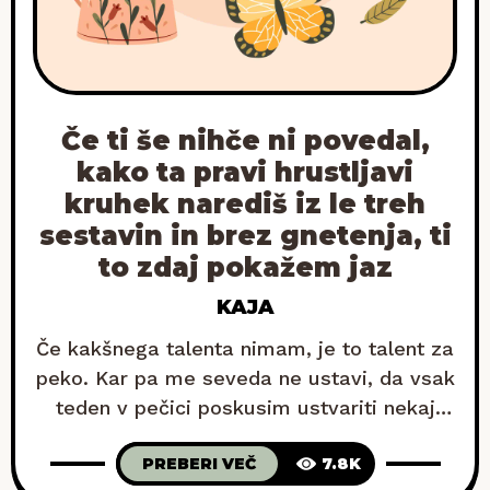
Če ti še nihče ni povedal,
kako ta pravi hrustljavi
kruhek narediš iz le treh
sestavin in brez gnetenja, ti
to zdaj pokažem jaz
KAJA
Če kakšnega talenta nimam, je to talent za
peko. Kar pa me seveda ne ustavi, da vsak
teden v pečici poskusim ustvariti nekaj
novega. Včasih uspe, včasih malo manj, še
PREBERI VEČ
7.8K
vedno pa sem prepričana, da ima pri mojih