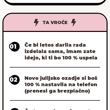
ponesrečenih poskusih peke prste vmes
tudi naša pregrešno stara pečica, s katero
se je skoraj nemogoče dogovoriti,
TA VROČE
Če bi letos darila rada
01
izdelala sama, imam zate
idejo, ki ti bo 100 % uspela
Novo julijsko ozadje si boš
02
100 % nastavila na telefon
(prenesi ga brezplačno)