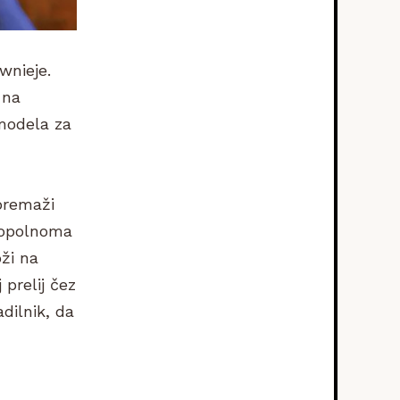
wnieje.
 na
 modela za
premaži
 popolnoma
oži na
prelij čez
dilnik, da