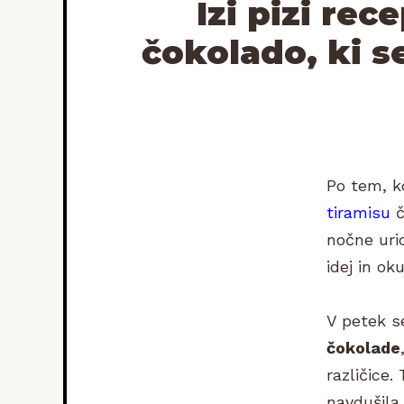
Izi pizi rec
čokolado, ki s
Po tem, ko
tiramisu
č
nočne uri
idej in ok
V petek se
čokolade
različice
navdušila 