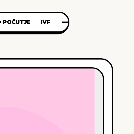
 POČUTJE
IVF