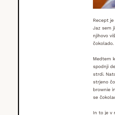
Recept je 
Jaz sem j
njihovo vi
čokolado.
Medtem ko
spodnji d
strdi. Nat
strjeno č
brownie in
se čokola
In to je v