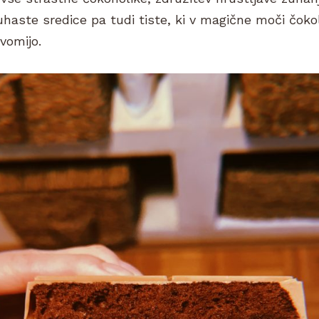
haste sredice pa tudi tiste, ki v magične moči čoko
vomijo.