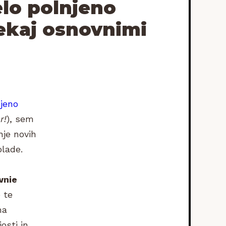
belo polnjeno
nekaj osnovnimi
njeno
r!
), sem
nje novih
olade.
wnie
 te
ma
osti in