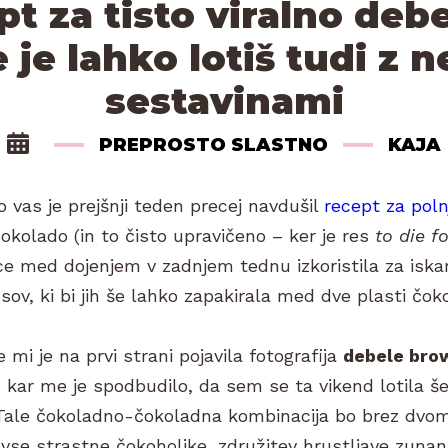
ept za tisto viralno de
e je lahko lotiš tudi z 
sestavinami
PREPROSTO SLASTNO
KAJA
 vas je prejšnji teden precej navdušil
recept za pol
okolado (in to čisto upravičeno – ker je res
to die fo
ce med dojenjem v zadnjem tednu izkoristila za iska
usov, ki bi jih še lahko zapakirala med dve plasti čok
 mi je na prvi strani pojavila fotografija
debele bro
, kar me je spodbudilo, da sem se ta vikend lotila še
. Tale čokoladno-čokoladna kombinacija bo brez dvo
vse strastne čokoholike, združitev hrustljave zunanj