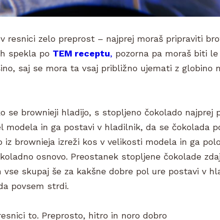
v resnici zelo preprost – najprej moraš pripraviti bro
ih spekla po
TEM receptu
,
pozorna pa moraš biti le
šino, saj se mora ta vsaj približno ujemati z globino
 se brownieji hladijo, s stopljeno čokolado najprej 
el modela in ga postavi v hladilnik, da se čokolada
o iz brownieja izreži kos v velikosti modela in ga pol
okoladno osnovo. Preostanek stopljene čokolade zdaj 
 vse skupaj še za kakšne dobre pol ure postavi v hla
da povsem strdi.
 resnici to. Preprosto, hitro in noro dobro