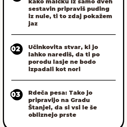
kako malčku iz samo dveh
sestavin pripraviš puding
iz nule, ti to zdaj pokažem
jaz
Učinkovita stvar, ki jo
02
lahko narediš, da ti po
porodu lasje ne bodo
izpadali kot nori
Rdeča pesa: Tako jo
03
pripravijo na Gradu
Štanjel, da si vsi le še
obliznejo prste