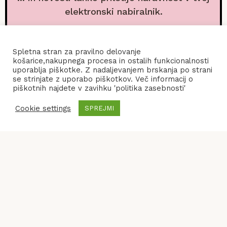
elektronski nabiralnik.
Spletna stran za pravilno delovanje
košarice,nakupnega procesa in ostalih funkcionalnosti
uporablja piškotke. Z nadaljevanjem brskanja po strani
se strinjate z uporabo piškotkov. Več informacij o
piškotnih najdete v zavihku 'politika zasebnosti'
Cookie settings
SPREJMI
POGOJI POSLOVANJA
KONTAKT
POLITIKA ZASEBNOSTI
© 2026
Frenify
, All Rights Reserved.