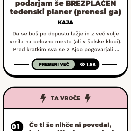
podarjam še BREZPLAČEN
tedenski planer (prenesi ga)
KAJA
Da se boš po dopustu lažje in z več volje
vrnila na delovno mesto (ali v šolske klopi).
Pred kratkim sva se z Ajdo pogovarjali o
tem, kako si po dopustu pogosto zadamo
PREBERI VEČ
1.5K
nove rutine. No, vsaj v mojem primeru gre
običajno za zdrave navade, ki jih nato
doma precej hitro potisnem na stranski tir.
TA VROČE
Če ti še nihče ni povedal,
01